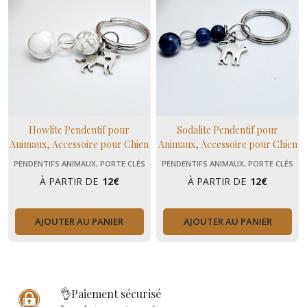
Howlite Pendentif pour
Sodalite Pendentif pour
Animaux, Accessoire pour Chien
Animaux, Accessoire pour Chien
, chat, cheval, Pierres
et Chat, Pierres Naturelles,
PENDENTIFS ANIMAUX, PORTE CLÉS
PENDENTIFS ANIMAUX, PORTE CLÉS
Naturelles, Domidora
Domidora
À PARTIR DE
12
€
À PARTIR DE
12
€
AJOUTER AU PANIER
AJOUTER AU PANIER
👌Paiement sécurisé