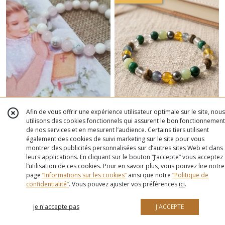
Afin de vous offrir une expérience utilisateur optimale sur le site, nous
utilisons des cookies fonctionnels qui assurent le bon fonctionnement
Bracelet enfant communion et
Bracelet douleurs articulaires et
de nos services et en mesurent l’audience. Certains tiers utilisent
spiritualité, cadeau lithothérapie
coxarthrose en pierres
également des cookies de suivi marketing sur le site pour vous
naturelles bois fossile et azurite
montrer des publicités personnalisées sur d’autres sites Web et dans
BIJOUX ANTI STRESS ET APAISEMENT
BIJOUX ANTI STRESS ET APAISEMENT
leurs applications. En cliquant sur le bouton “J’accepte” vous acceptez
(+ MENOPAUSE)
(+ MENOPAUSE)
23
€
23
€
l’utilisation de ces cookies. Pour en savoir plus, vous pouvez lire notre
page
“Informations sur les cookies”
ainsi que notre
“Politique de
confidentialité“
. Vous pouvez ajuster vos préférences
ici
.
AJOUTER AU PANIER
AJOUTER AU PANIER
je n'accepte pas
J'ACCEPTE