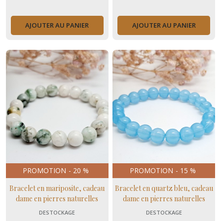
AJOUTER AU PANIER
AJOUTER AU PANIER
PROMOTION
-
20
%
PROMOTION
-
15
%
Bracelet en mariposite, cadeau
Bracelet en quartz bleu, cadeau
dame en pierres naturelles
dame en pierres naturelles
insomnie et stress
contre le stress
DESTOCKAGE
DESTOCKAGE