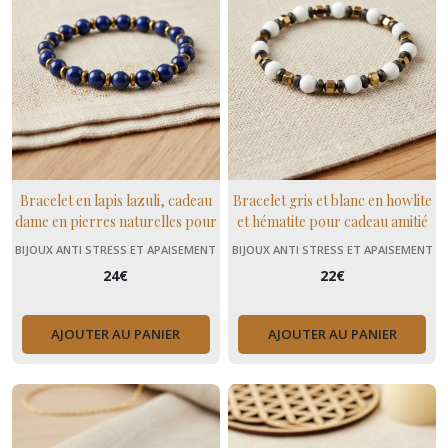
Bracelet en lapis lazuli, cadeau
Bracelet gris et blanc en howlite
dame en pierres naturelles pour
et hématite pour cadeau amitié
la créativité et l'intuition
ou anniversaire
BIJOUX ANTI STRESS ET APAISEMENT
BIJOUX ANTI STRESS ET APAISEMENT
(+ MENOPAUSE)
(+ MENOPAUSE)
24
€
22
€
AJOUTER AU PANIER
AJOUTER AU PANIER