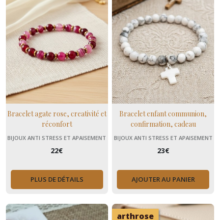
Bracelet agate rose, creativité et
Bracelet enfant communion,
réconfort
confirmation, cadeau
lithothérapie religion
BIJOUX ANTI STRESS ET APAISEMENT
BIJOUX ANTI STRESS ET APAISEMENT
(+ MENOPAUSE)
(+ MENOPAUSE)
22
€
23
€
PLUS DE DÉTAILS
AJOUTER AU PANIER
arthrose