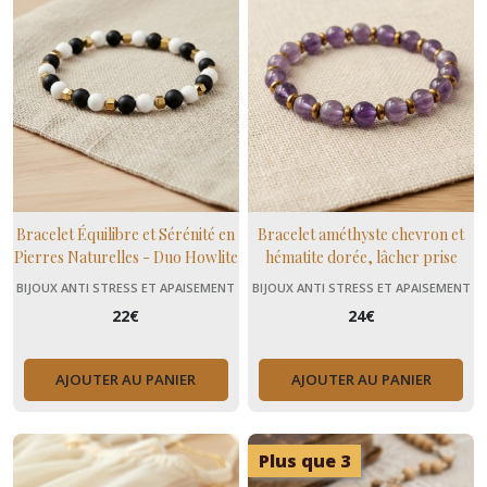
Bracelet Équilibre et Sérénité en
Bracelet améthyste chevron et
Pierres Naturelles - Duo Howlite
hématite dorée, lâcher prise
et Onyx
BIJOUX ANTI STRESS ET APAISEMENT
BIJOUX ANTI STRESS ET APAISEMENT
(+ MENOPAUSE)
(+ MENOPAUSE)
22
€
24
€
AJOUTER AU PANIER
AJOUTER AU PANIER
Plus que 3