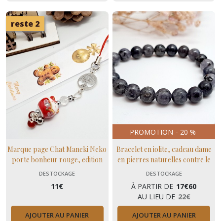
reste 2
PROMOTION
-
20
%
Marque page Chat Maneki Neko
Bracelet en iolite, cadeau dame
porte bonheur rouge, edition
en pierres naturelles contre le
limitée de Noël
stress
DESTOCKAGE
DESTOCKAGE
11
€
À PARTIR DE
17
€
60
AU LIEU DE
22
€
AJOUTER AU PANIER
AJOUTER AU PANIER