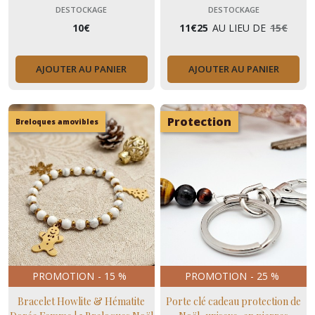
choix
DESTOCKAGE
DESTOCKAGE
10
€
11
€
25
AU LIEU DE
15
€
AJOUTER AU PANIER
AJOUTER AU PANIER
Protection
Breloques amovibles
PROMOTION
-
15
%
PROMOTION
-
25
%
Bracelet Howlite & Hématite
Porte clé cadeau protection de