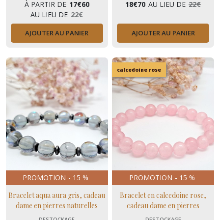
À PARTIR DE
17
€
60
18
€
70
AU LIEU DE
22
€
AU LIEU DE
22
€
AJOUTER AU PANIER
AJOUTER AU PANIER
calcedoine rose
PROMOTION
-
15
%
PROMOTION
-
15
%
Bracelet aqua aura gris, cadeau
Bracelet en calcedoine rose,
dame en pierres naturelles
cadeau dame en pierres
harmonie et équilibre
naturelles contre le stress
DESTOCKAGE
DESTOCKAGE