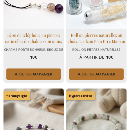
Bijou de téléphone en pierres
Roll on pierres naturelles au
naturelles du chakra couronne;
choix, Cadeau Bien Etre Maman
cadeau Noël
ou papa
CHARMS PORTE BONHEUR, BIJOUX DE
ROLL ON PIERRES NATURELLES
TÉLÉPHONE
10
€
À PARTIR DE
10
€
AJOUTER AU PANIER
AJOUTER AU PANIER
fibromyalgie
Hyperactivité