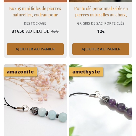
Box 15 mini fioles de pierres
Porte clé personnalisable en
naturelles, cadeau pour
pierres naturelles au choix,
collectionneurs lithothérapie
cadeau pour les fêtes
DESTOCKAGE
GRIGRIS DE SAC, PORTE CLÉS
31
€
50
AU LIEU DE
45
€
12
€
AJOUTER AU PANIER
AJOUTER AU PANIER
amazonite
amethyste