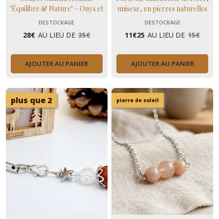
"Équilibre & Nature" – Onyx et
unisexe, en pierres naturelles
Bois de Santal
DESTOCKAGE
DESTOCKAGE
28
€
AU LIEU DE
35
€
11
€
25
AU LIEU DE
15
€
AJOUTER AU PANIER
AJOUTER AU PANIER
plus que 2
pierre de soleil