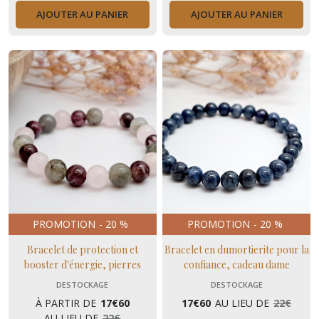
AJOUTER AU PANIER
AJOUTER AU PANIER
PROMOTION
-
20
%
PROMOTION
-
20
%
Bracelet de protection et
Bracelet en dumortierite pour la
booster d'énergie, pierres
confiance, cadeau dame
naturelles pour dames
DESTOCKAGE
DESTOCKAGE
À PARTIR DE
17
€
60
17
€
60
AU LIEU DE
22
€
AU LIEU DE
22
€