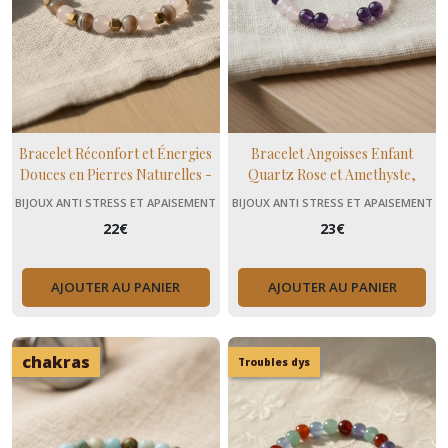
Bracelet Réconfort et Énergies
Bracelet Angoisses Enfant
Douces en Pierres Naturelles -
Quartz Rose et Amethyste,
Quartz Rose et Agate du
Pierres naturelles douceur
BIJOUX ANTI STRESS ET APAISEMENT
BIJOUX ANTI STRESS ET APAISEMENT
Botswana
enfant
(+ MENOPAUSE)
(+ MENOPAUSE)
22
€
23
€
AJOUTER AU PANIER
AJOUTER AU PANIER
chakras
Troubles dys