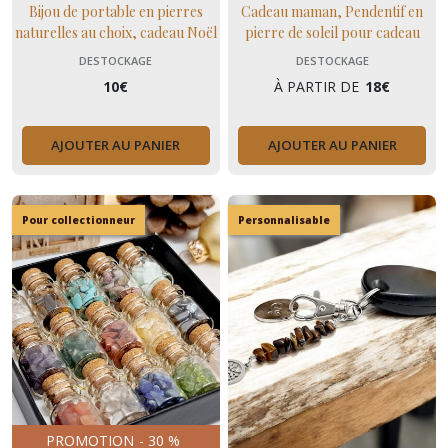
Bijou de portable en pierres
Cadeau maman, Pendentif en
naturelles au choix, cadeau Noël
pierre de soleil pour cadeau
unisexe
amitié ou maman en pierres
DESTOCKAGE
DESTOCKAGE
naturelles
10
€
À PARTIR DE
18
€
AJOUTER AU PANIER
AJOUTER AU PANIER
Pour collectionneur
Personnalisable
PROMOTION
-
30
%