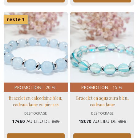
reste 1
PROMOTION
-
20
%
PROMOTION
-
15
%
Bracelet en calcedoine bleu,
Bracelet en aqua aura bleu,
cadeau dame en pierres
cadeau dame
naturelles contre le stress
DESTOCKAGE
DESTOCKAGE
17
€
60
AU LIEU DE
22
€
18
€
70
AU LIEU DE
22
€