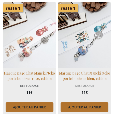
reste 1
reste 1
Marque page Chat Maneki Neko
Marque page Chat Maneki Neko
porte bonheur rose, edition
porte bonheur bleu, edition
limitée de Noël
limitée de Noël
DESTOCKAGE
DESTOCKAGE
11
€
11
€
AJOUTER AU PANIER
AJOUTER AU PANIER