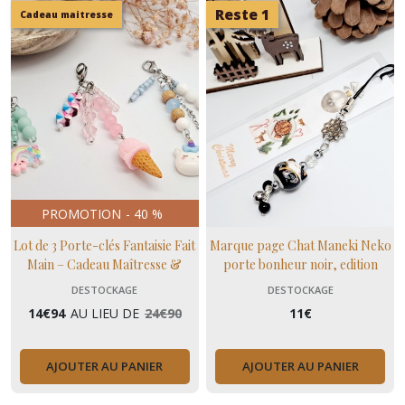
Reste 1
Cadeau maitresse
PROMOTION
-
40
%
Lot de 3 Porte-clés Fantaisie Fait
Marque page Chat Maneki Neko
Main – Cadeau Maîtresse &
porte bonheur noir, edition
Enfants (Déstockage Avant
limitée de Noël
DESTOCKAGE
DESTOCKAGE
Retraite)
14
€
94
AU LIEU DE
24
€
90
11
€
AJOUTER AU PANIER
AJOUTER AU PANIER