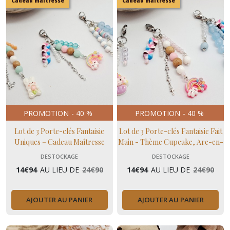
Cadeau maitresse
Cadeau maitresse
astrologiques,
chakra
(41)
Bijoux
personnalisés
(5)
Bijoux
chemin
de
vie
PROMOTION
-
40
%
PROMOTION
-
40
%
(3)
Lot de 3 Porte-clés Fantaisie
Lot de 3 Porte-clés Fantaisie Fait
Uniques – Cadeau Maîtresse
Main - Thème Cupcake, Arc-en-
(Déstockage Avant Retraite)
ciel & Glace Bleu Pastel
DESTOCKAGE
DESTOCKAGE
Afficher
(Déstockage Avant Retraite)
14
€
94
AU LIEU DE
24
€
90
14
€
94
AU LIEU DE
24
€
90
les
résultats
AJOUTER AU PANIER
AJOUTER AU PANIER