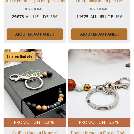
Dorée Femme | 3 Breloques Noël
Noël, unisexe, en pierres
Amovibles | Cadeau Intemporel
naturelles
DESTOCKAGE
DESTOCKAGE
29
€
75
AU LIEU DE
35
€
11
€
25
AU LIEU DE
15
€
AJOUTER AU PANIER
AJOUTER AU PANIER
Edition limitée
PROMOTION
-
20
%
PROMOTION
-
25
%
Coffret Cadeau Homme
Porte clé cadeau fête de Noêl ,