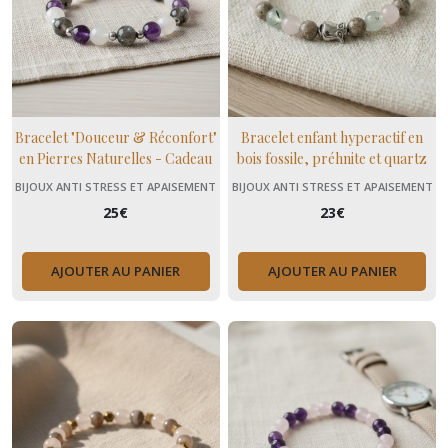
Bracelet "Douceur & Réconfort"
Bracelet enfant hyperactif en
en Pierres Naturelles - Cadeau
bois fossile, préhnite et quartz
Bien-être Femme Fibromyalgie
rose, cadeau enfant
BIJOUX ANTI STRESS ET APAISEMENT
BIJOUX ANTI STRESS ET APAISEMENT
(+ MENOPAUSE)
(+ MENOPAUSE)
25
€
23
€
AJOUTER AU PANIER
AJOUTER AU PANIER