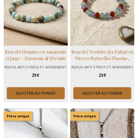
Bracelet Hommes en Amazonite
Bracelet Troubles dys Enfant en
et Jaspe – Harmonie & Sérénité
Pierres Naturelles Fluorine,
Cornaline et Aventurine
BIJOUX ANTI STRESS ET APAISEMENT
BIJOUX ANTI STRESS ET APAISEMENT
(+ MENOPAUSE)
(+ MENOPAUSE)
25
€
23
€
AJOUTER AU PANIER
AJOUTER AU PANIER
Pièce unique
Pièce unique