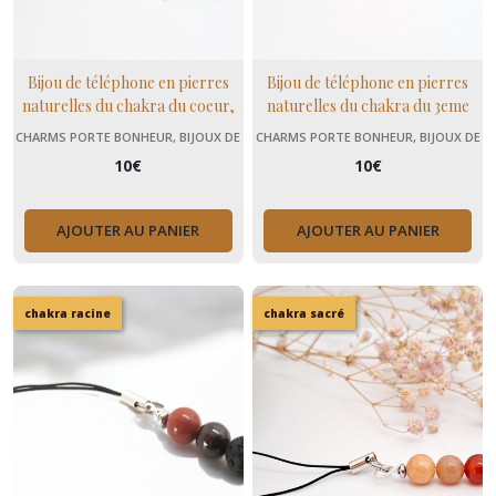
Bijou de téléphone en pierres
Bijou de téléphone en pierres
naturelles du chakra du coeur,
naturelles du chakra du 3eme
cadeau Noël
oeil, cadeau Noël
CHARMS PORTE BONHEUR, BIJOUX DE
CHARMS PORTE BONHEUR, BIJOUX DE
TÉLÉPHONE
TÉLÉPHONE
10
€
10
€
AJOUTER AU PANIER
AJOUTER AU PANIER
chakra racine
chakra sacré