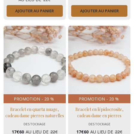
AJOUTER AU PANIER
AJOUTER AU PANIER
PROMOTION
-
20
%
PROMOTION
-
20
%
Bracelet en quartz nuage,
Bracelet en lépidocrosite,
cadeau dame pierres naturelles
cadeau dame en pierres
anti stress
naturelles douces
DESTOCKAGE
DESTOCKAGE
17
€
60
AU LIEU DE
22
€
17
€
60
AU LIEU DE
22
€