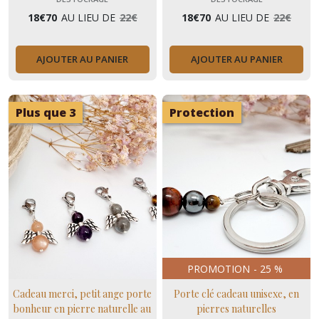
18
€
70
AU LIEU DE
22
€
18
€
70
AU LIEU DE
22
€
AJOUTER AU PANIER
AJOUTER AU PANIER
Plus que 3
Protection
PROMOTION
-
25
%
Cadeau merci, petit ange porte
Porte clé cadeau unisexe, en
bonheur en pierre naturelle au
pierres naturelles