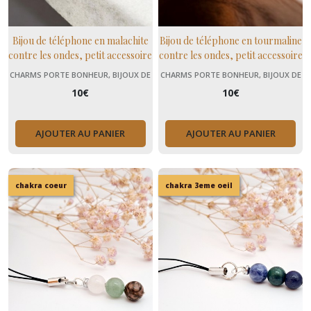
Bijou de téléphone en malachite
Bijou de téléphone en tourmaline
contre les ondes, petit accessoire
contre les ondes, petit accessoire
cadeau
cadeau
CHARMS PORTE BONHEUR, BIJOUX DE
CHARMS PORTE BONHEUR, BIJOUX DE
TÉLÉPHONE
TÉLÉPHONE
10
€
10
€
AJOUTER AU PANIER
AJOUTER AU PANIER
chakra coeur
chakra 3eme oeil