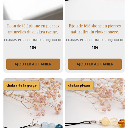
Bijou de téléphone en pierres
Bijou de téléphone en pierres
naturelles du chakra racine,
naturelles du chakra sacré,
cadeau
cadeau Noël
CHARMS PORTE BONHEUR, BIJOUX DE
CHARMS PORTE BONHEUR, BIJOUX DE
TÉLÉPHONE
TÉLÉPHONE
10
€
10
€
AJOUTER AU PANIER
AJOUTER AU PANIER
chakra de la gorge
chakra plexus