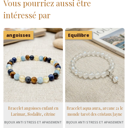
Vous pourriez aussi être
intéressé par
angoisses
Equilibre
Bracelet angoisses enfant en
Bracelet aqua aura, arcane 21 le
Larimar, Sodalite, citrine
monde tarot des cristaux Jayne
Wallace, numérologie pierre
BIJOUX ANTI STRESS ET APAISEMENT
BIJOUX ANTI STRESS ET APAISEMENT
naturelle
(+ MENOPAUSE)
(+ MENOPAUSE)