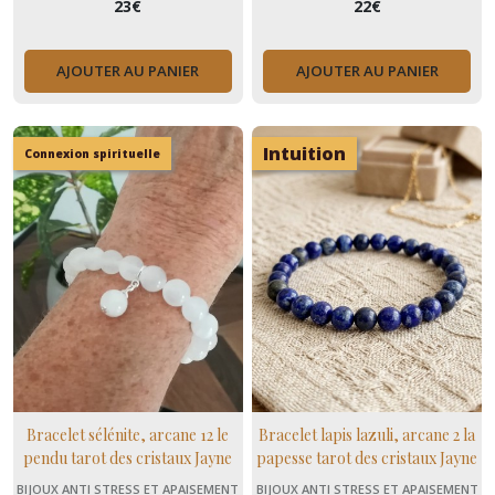
23
€
22
€
AJOUTER AU PANIER
AJOUTER AU PANIER
Intuition
Connexion spirituelle
Bracelet sélénite, arcane 12 le
Bracelet lapis lazuli, arcane 2 la
pendu tarot des cristaux Jayne
papesse tarot des cristaux Jayne
Wallace, numérologie
Wallace, numérologie
BIJOUX ANTI STRESS ET APAISEMENT
BIJOUX ANTI STRESS ET APAISEMENT