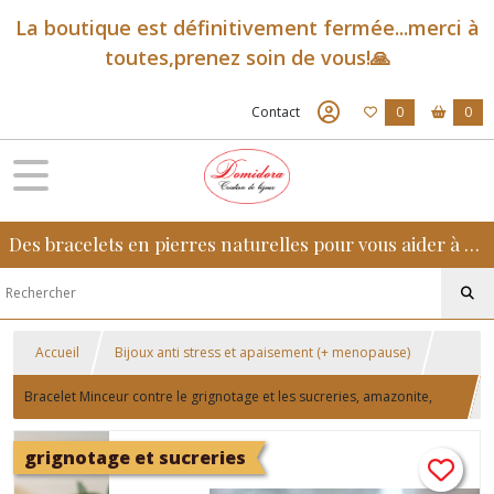
La boutique est définitivement fermée...merci à
toutes,prenez soin de vous!🙏
Contact
0
0
Des bracelets en pierres naturelles pour vous aider à retrouver sérénité, confiance et équilibre au quotidien
Accueil
Bijoux anti stress et apaisement (+ menopause)
Bracelet Minceur contre le grignotage et les sucreries, amazonite,
apatite, quartz rose et howlite
grignotage et sucreries