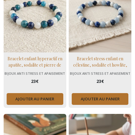
Bracelet enfant hyperactif en
Bracelet stress enfant en
apatite, sodalite et pierre de
célestine, sodalite et howlite,
lune, pierres naturelles cadeau
pierres naturelles apaisantes
BIJOUX ANTI STRESS ET APAISEMENT
BIJOUX ANTI STRESS ET APAISEMENT
enfant
(+ MENOPAUSE)
(+ MENOPAUSE)
23
€
23
€
AJOUTER AU PANIER
AJOUTER AU PANIER