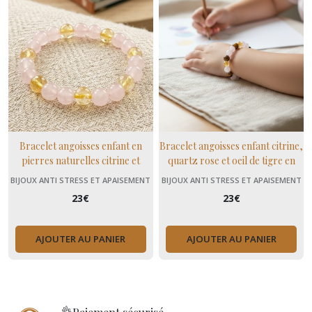
Bracelet angoisses enfant en
Bracelet angoisses enfant citrine,
pierres naturelles citrine et
quartz rose et oeil de tigre en
quartz rose
Pierres Naturelles, Cadeau
BIJOUX ANTI STRESS ET APAISEMENT
BIJOUX ANTI STRESS ET APAISEMENT
Enfant
(+ MENOPAUSE)
(+ MENOPAUSE)
23
€
23
€
AJOUTER AU PANIER
AJOUTER AU PANIER