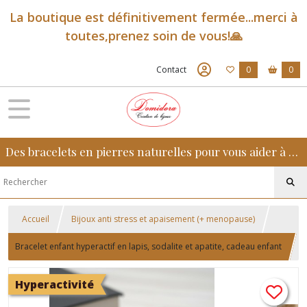
La boutique est définitivement fermée...merci à
toutes,prenez soin de vous!🙏
Contact
0
0
Des bracelets en pierres naturelles pour vous aider à retrouver sérénité, confiance et équilibre au quotidien
Accueil
Bijoux anti stress et apaisement (+ menopause)
Bracelet enfant hyperactif en lapis, sodalite et apatite, cadeau enfant
Hyperactivité