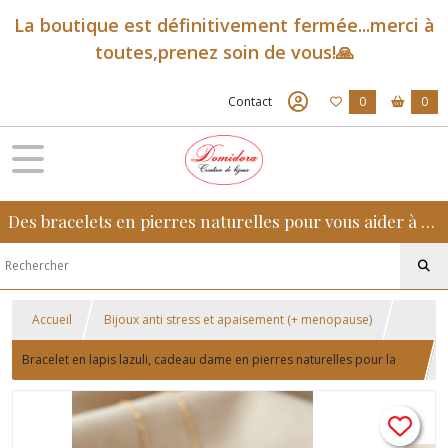
La boutique est définitivement fermée...merci à
toutes,prenez soin de vous!🙏
Contact
0
0
Des bracelets en pierres naturelles pour vous aider à retrouver sérénité, confiance et équilibre au quotidien
Accueil
Bijoux anti stress et apaisement (+ menopause)
Bracelet en lapis lazuli, cadeau dame en pierres naturelles pour la
créativité et l'intuition