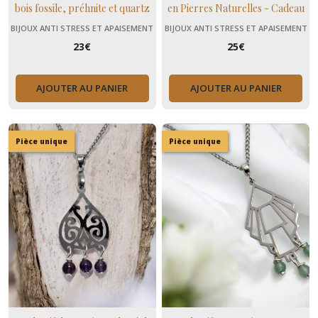
bois fossile, préhnite et quartz
en Pierres Naturelles - Cadeau
rose, cadeau enfant
Bien-être Femme Fibromyalgie
BIJOUX ANTI STRESS ET APAISEMENT
BIJOUX ANTI STRESS ET APAISEMENT
(+ MENOPAUSE)
(+ MENOPAUSE)
23
€
25
€
AJOUTER AU PANIER
AJOUTER AU PANIER
Pièce unique
Pièce unique