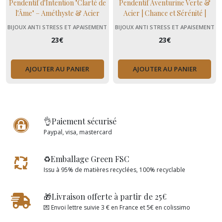
Pendentif d'Intention "Clarté de
Pendentif Aventurine Verte &
l'Âme" – Améthyste & Acier
Acier | Chance et Sérénité |
Domidora
BIJOUX ANTI STRESS ET APAISEMENT
BIJOUX ANTI STRESS ET APAISEMENT
(+ MENOPAUSE)
(+ MENOPAUSE)
23
€
23
€
AJOUTER AU PANIER
AJOUTER AU PANIER
👌Paiement sécurisé
Paypal, visa, mastercard
♻️Emballage Green FSC
Issu à 95% de matières recyclées, 100% recyclable
🎁Livraison offerte à partir de 25€
💌 Envoi lettre suivie 3 € en France et 5€ en colissimo