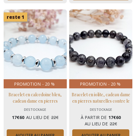
reste 1
PROMOTION
-
20
%
PROMOTION
-
20
%
Bracelet en calcedoine bleu,
Bracelet en iolite, cadeau dame
cadeau dame en pierres
en pierres naturelles contre le
naturelles contre le stress
stress
DESTOCKAGE
DESTOCKAGE
17
€
60
AU LIEU DE
22
€
À PARTIR DE
17
€
60
AU LIEU DE
22
€
AJOUTER AU PANIER
AJOUTER AU PANIER