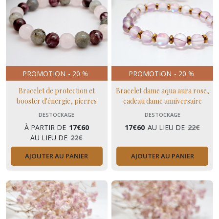
PROMOTION
-
20
%
PROMOTION
-
20
%
Bracelet de protection et
Bracelet dame aqua aura rose,
booster d'énergie, pierres
cadeau dame anniversaire
naturelles pour dames
DESTOCKAGE
DESTOCKAGE
À PARTIR DE
17
€
60
17
€
60
AU LIEU DE
22
€
AU LIEU DE
22
€
AJOUTER AU PANIER
AJOUTER AU PANIER