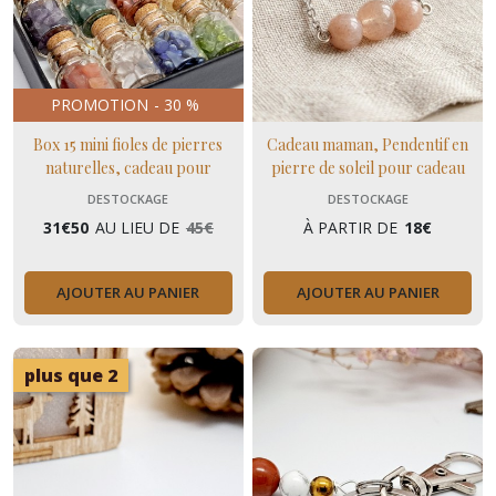
PROMOTION
-
30
%
Box 15 mini fioles de pierres
Cadeau maman, Pendentif en
naturelles, cadeau pour
pierre de soleil pour cadeau
collectionneurs lithothérapie
amitié ou maman en pierres
DESTOCKAGE
DESTOCKAGE
naturelles
31
€
50
AU LIEU DE
45
€
À PARTIR DE
18
€
AJOUTER AU PANIER
AJOUTER AU PANIER
plus que 2