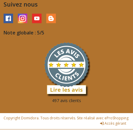
Suivez nous
Note globale : 5/5
497 avis clients
Copyright Domidora. Tous droits réservés. Site réalisé avec
eProShopping
Accès gérant