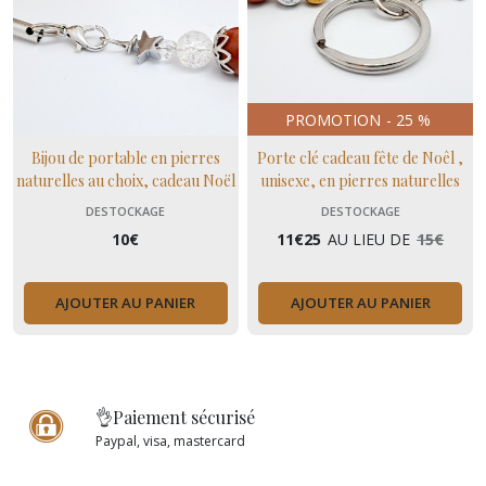
PROMOTION
-
25
%
Bijou de portable en pierres
Porte clé cadeau fête de Noêl ,
naturelles au choix, cadeau Noël
unisexe, en pierres naturelles
unisexe
DESTOCKAGE
DESTOCKAGE
10
€
11
€
25
AU LIEU DE
15
€
AJOUTER AU PANIER
AJOUTER AU PANIER
👌Paiement sécurisé
Paypal, visa, mastercard