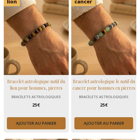
lion
cancer
Bracelet astrologique natif du
Bracelet astrologique le natif du
lion pour hommes, pierres
cancer pour hommes en pierres
naturelles unakite, grenat et oeil
naturelles jaspe, aventurine et
BRACELETS ASTROLOGIQUES
BRACELETS ASTROLOGIQUES
de tigre
oeil de tigre
25
€
25
€
AJOUTER AU PANIER
AJOUTER AU PANIER