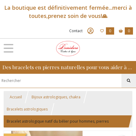
La boutique est définitivement fermée...merci à
toutes,prenez soin de vous!🙏
Contact
0
0
Des bracelets en pierres naturelles pour vous aider à retrouver sérénité, confiance et équilibre au quotidien
Accueil
Bijoux astrologiques, chakra
Bracelets astrologiques
Bracelet astrologique natif du bélier pour hommes, pierres
naturelles fluorine, améthyste, unakite