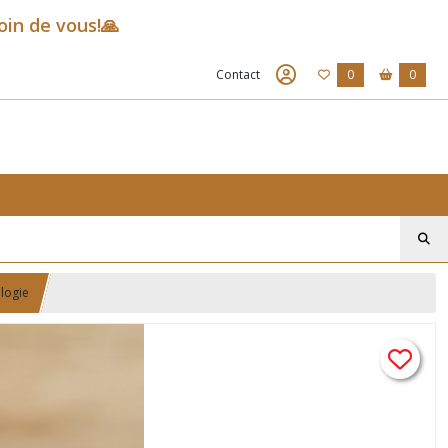
oin de vous!🙏
Contact
0
0
ologie