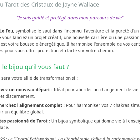
du Tarot des Cristaux de Jayne Wallace
"Je suis guidé et protégé dans mon parcours de vie"
Le Fou
, symbolise le saut dans l'inconnu, l'aventure et la pureté d'u
 vous lanciez un projet créatif, une nouvelle carrière ou une passion
 est votre boussole énergétique. Il harmonise l'ensemble de vos cen
s pour vous offrir protection et clarté sur votre chemin.
 le bijou qu'il vous faut ?
 sera votre allié de transformation si :
ivez un nouveau départ :
Idéal pour aborder un changement de vie
 et discernement.
herchez l'alignement complet :
Pour harmoniser vos 7 chakras sim
ir un équilibre global.
tes passionné de Tarot :
Un bijou symbolique qui donne vie à l'ense
lace.
6 : Le "Crystal Pathworking". La lithothérapie s'allie à la cartomancie p