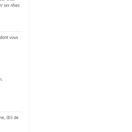
er ses rêves
 dont vous
n.
ne, Œil de