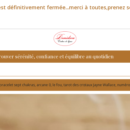
st définitivement fermée...merci à toutes,prenez s
rouver sérénité, confiance et équilibre au quotidien
bracelet sept chakras, arcane 0, le fou, tarot des cristaux Jayne Wallace, numér