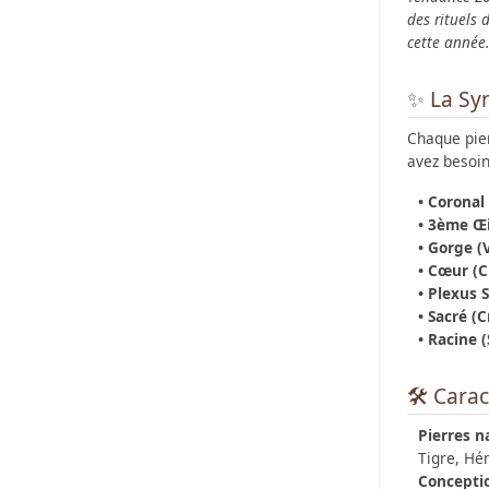
des rituels 
cette année.
✨ La Syn
Chaque pier
avez besoin
• Coronal 
• 3ème Œil
• Gorge (V
• Cœur (C
• Plexus 
• Sacré (C
• Racine (
🛠 Carac
Pierres na
Tigre, Hém
Conceptio