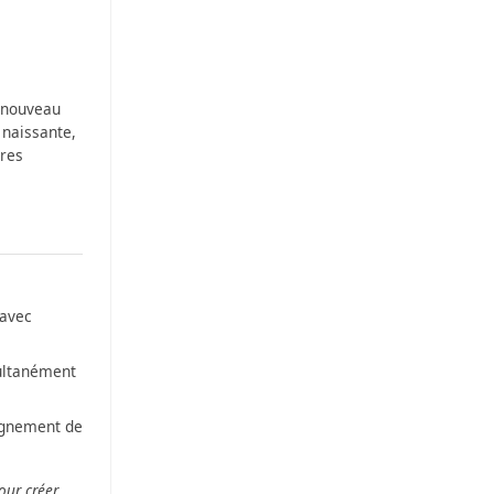
n nouveau
 naissante,
tres
 avec
ultanément
ignement de
our créer