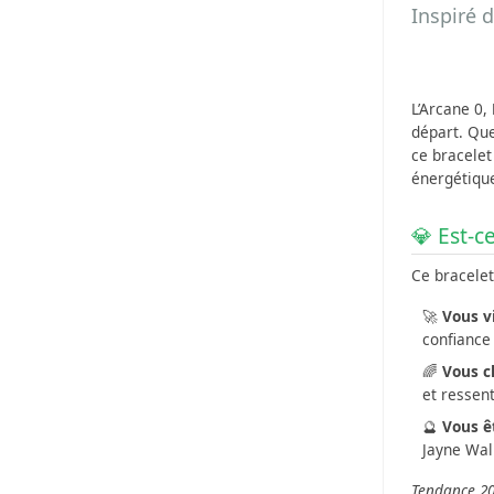
Inspiré 
L’Arcane 0,
départ. Que
ce bracelet
énergétique
💎 Est-ce
Ce bracelet
🚀
Vous v
confiance
🌈
Vous c
et ressent
🔮
Vous ê
Jayne Wal
Tendance 202