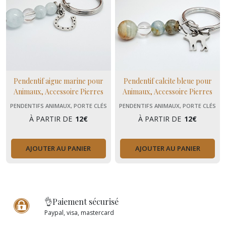
Pendentif aigue marine pour
Pendentif calcite bleue pour
Animaux, Accessoire Pierres
Animaux, Accessoire Pierres
Naturelles pour Chien, chat,
Naturelles pour Chien, chat,
PENDENTIFS ANIMAUX, PORTE CLÉS
PENDENTIFS ANIMAUX, PORTE CLÉS
cheval
cheval
À PARTIR DE
12
€
À PARTIR DE
12
€
AJOUTER AU PANIER
AJOUTER AU PANIER
👌Paiement sécurisé
Paypal, visa, mastercard