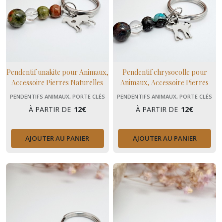
Pendentif unakite pour Animaux,
Pendentif chrysocolle pour
Accessoire Pierres Naturelles
Animaux, Accessoire Pierres
pour Chien, chat, cheval
Naturelles pour Chien, chat,
PENDENTIFS ANIMAUX, PORTE CLÉS
PENDENTIFS ANIMAUX, PORTE CLÉS
cheval
À PARTIR DE
12
€
À PARTIR DE
12
€
AJOUTER AU PANIER
AJOUTER AU PANIER