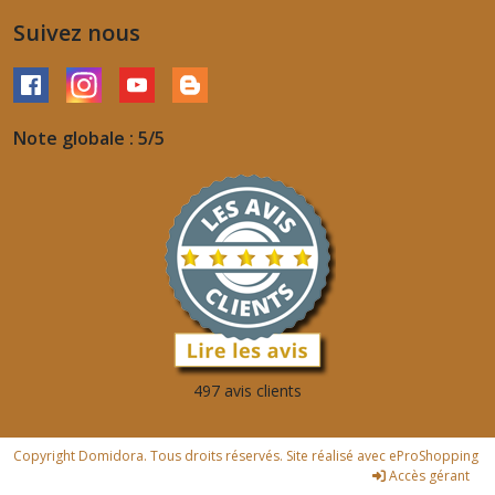
Suivez nous
Note globale : 5/5
497 avis clients
Copyright Domidora. Tous droits réservés. Site réalisé avec
eProShopping
Accès gérant