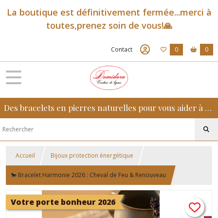
La boutique est définitivement fermée...merci à
toutes,prenez soin de vous!🙏
Contact
0
0
Des bracelets en pierres naturelles pour vous aider à retrouver sérénité, confiance et équilibre au quotidien
Accueil
Bijoux protection énergétique
🐎 Bracelet Harmonie 2026 : Cheval de Feu & Renouveau
Votre porte bonheur 2026