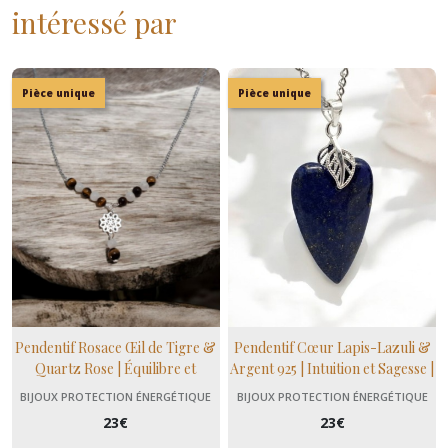
intéressé par
Pièce unique
Pièce unique
Pendentif Rosace Œil de Tigre &
Pendentif Cœur Lapis-Lazuli &
Quartz Rose | Équilibre et
Argent 925 | Intuition et Sagesse |
Amour | Domidora
Domidora
BIJOUX PROTECTION ÉNERGÉTIQUE
BIJOUX PROTECTION ÉNERGÉTIQUE
23
€
23
€