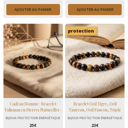
AJOUTER AU PANIER
AJOUTER AU PANIER
protection
Cadeau Homme : Bracelet
Bracelet Oeil Tigre, Oeil
Talisman en Pierres Naturelles -
Taureau, Oeil Faucon, Triple
Fait Main en France
Protection, Bracelet Reiki
BIJOUX PROTECTION ÉNERGÉTIQUE
BIJOUX PROTECTION ÉNERGÉTIQUE
Unisexe, Bracelet Cadeau ,
25
€
23
€
Domidora