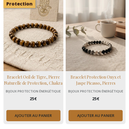
Protection
Bracelet Oeil de Tigre, Pierre
Bracelet Protection Onyx et
Naturelle de Protection, Chakra
Jaspe Picasso, Pierres
plexus solaire
Naturelles, Cadeau Unisexe en
BIJOUX PROTECTION ÉNERGÉTIQUE
BIJOUX PROTECTION ÉNERGÉTIQUE
pierres naturelles, Domidora
25
€
25
€
AJOUTER AU PANIER
AJOUTER AU PANIER