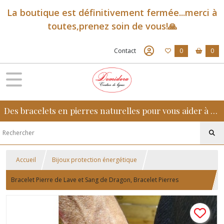
La boutique est définitivement fermée...merci à
toutes,prenez soin de vous!🙏
Contact
0
0
Des bracelets en pierres naturelles pour vous aider à retrouver sérénité, confiance et équilibre au quotidien
Accueil
Bijoux protection énergétique
Bracelet Pierre de Lave et Sang de Dragon, Bracelet Pierres
Naturelles de Protection pour Hommes