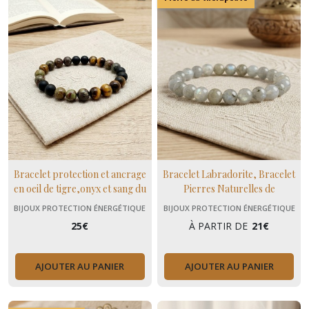
Bracelet protection et ancrage
Bracelet Labradorite, Bracelet
en oeil de tigre,onyx et sang du
Pierres Naturelles de
dragon, cadeau hommes
Protection, Chakra 3eme oeil,
BIJOUX PROTECTION ÉNERGÉTIQUE
BIJOUX PROTECTION ÉNERGÉTIQUE
Cadeau Femme
25
€
À PARTIR DE
21
€
AJOUTER AU PANIER
AJOUTER AU PANIER