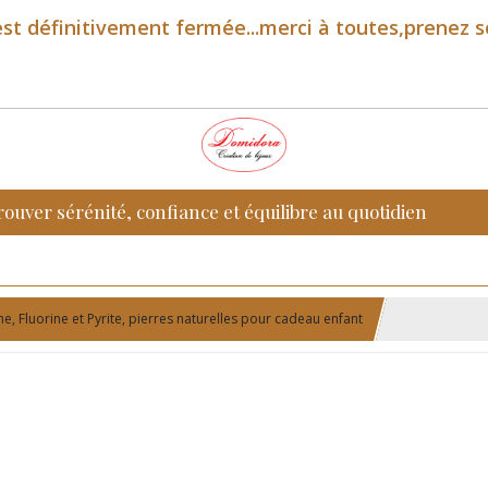
st définitivement fermée...merci à toutes,prenez s
rouver sérénité, confiance et équilibre au quotidien
e, Fluorine et Pyrite, pierres naturelles pour cadeau enfant