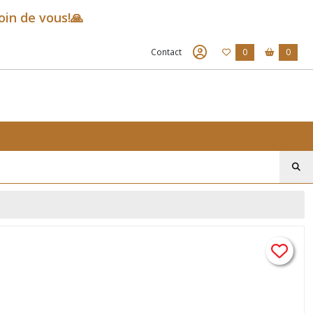
oin de vous!🙏
Contact
0
0