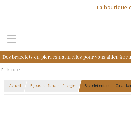
La boutique e
Des bracelets en pierres naturelles pour vous aider à ret
Accueil
Bijoux confiance et énergie
Bracelet enfant en Calcedoin