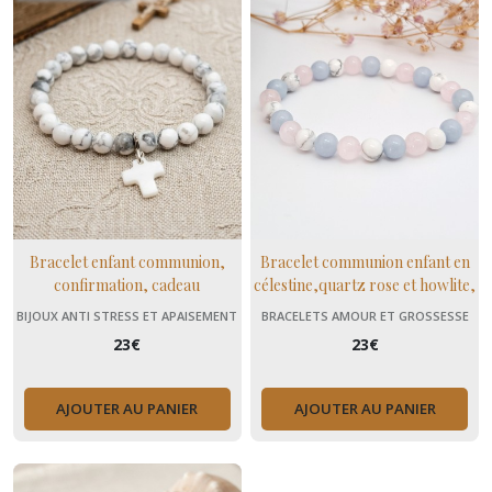
Bracelet enfant communion,
Bracelet communion enfant en
confirmation, cadeau
célestine,quartz rose et howlite,
lithothérapie religion
pierres naturelles apaisantes
BIJOUX ANTI STRESS ET APAISEMENT
BRACELETS AMOUR ET GROSSESSE
(+ MENOPAUSE)
23
€
23
€
AJOUTER AU PANIER
AJOUTER AU PANIER