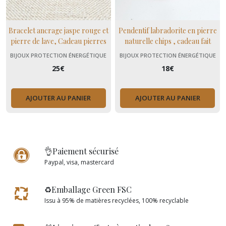
Bracelet ancrage jaspe rouge et
Pendentif labradorite en pierre
pierre de lave, Cadeau pierres
naturelle chips , cadeau fait
naturelles pour hommes ou
mains femme,domidora
BIJOUX PROTECTION ÉNERGÉTIQUE
BIJOUX PROTECTION ÉNERGÉTIQUE
unisexe
25
€
18
€
AJOUTER AU PANIER
AJOUTER AU PANIER
👌Paiement sécurisé
Paypal, visa, mastercard
♻️Emballage Green FSC
Issu à 95% de matières recyclées, 100% recyclable