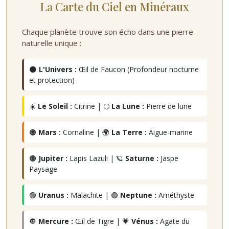
La Carte du Ciel en Minéraux
Chaque planète trouve son écho dans une pierre
naturelle unique :
🌑
L'Univers :
Œil de Faucon (Profondeur nocturne
et protection)
☀️
Le Soleil :
Citrine | 🌕
La Lune :
Pierre de lune
🟠
Mars :
Cornaline | 🌍
La Terre :
Aigue-marine
🟤
Jupiter :
Lapis Lazuli | 🪐
Saturne :
Jaspe
Paysage
🟢
Uranus :
Malachite | 🟣
Neptune :
Améthyste
🔘
Mercure :
Œil de Tigre | 💗
Vénus :
Agate du