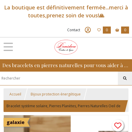
La boutique est définitivement fermée...merci à
toutes,prenez soin de vous!🙏
Contact
0
0
Des bracelets en pierres naturelles pour vous aider à retrouver sérénité, confiance et équilibre au quotidien
Accueil
Bijoux protection énergétique
Bracelet système solaire, Pierres Planètes, Pierres Naturelles Oeil de
Faucon, Domidora
galaxie