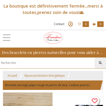
La boutique est définitivement fermée...merci à
toutes,prenez soin de vous!🙏
Contact
0
0
Des bracelets en pierres naturelles pour vous aider à retrouver sérénité, confiance et équilibre au quotidien
Accueil
Bijoux protection énergétique
Bracelet ancrage jaspe rouge et pierre de lave, Cadeau pierres
naturelles pour hommes ou unisexe