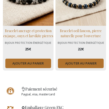
Bracelet ancrage et protection
Bracelet oeil faucon, pierre
en jaspe, onyx et larvikite pierres
naturelle pour l'ouverture
naturelles pour hommes
d'esprit, cadeau maman fait
BIJOUX PROTECTION ÉNERGÉTIQUE
BIJOUX PROTECTION ÉNERGÉTIQUE
mains
25
€
22
€
AJOUTER AU PANIER
AJOUTER AU PANIER
👌Paiement sécurisé
Paypal, visa, mastercard
♻️Emballage Green FSC