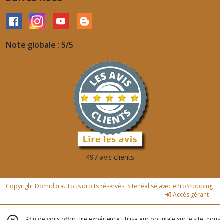
Note globale : 5/5
497 avis clients
Copyright Domidora. Tous droits réservés. Site réalisé avec
eProShopping
Accès gérant
Afin de vous offrir une expérience utilisateur optimale sur le site, nous