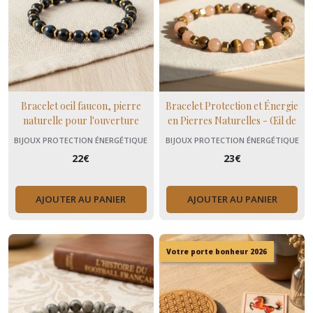
Bracelet oeil faucon, pierre
Bracelet Protection et Énergie
naturelle pour l'ouverture
en Pierres Naturelles - Œil de
d'esprit, cadeau maman fait
Tigre et Pierre de Soleil
BIJOUX PROTECTION ÉNERGÉTIQUE
BIJOUX PROTECTION ÉNERGÉTIQUE
mains
22
€
23
€
AJOUTER AU PANIER
AJOUTER AU PANIER
Votre porte bonheur 2026