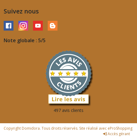
Suivez nous
Note globale : 5/5
497 avis clients
Copyright Domidora. Tous droits réservés. Site réalisé avec
eProShopping
Accès gérant