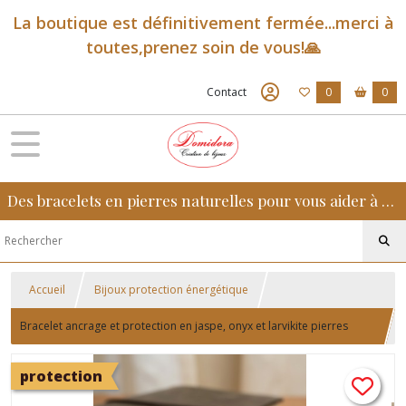
La boutique est définitivement fermée...merci à
toutes,prenez soin de vous!🙏
Contact
0
0
Des bracelets en pierres naturelles pour vous aider à retrouver sérénité, confiance et équilibre au quotidien
Accueil
Bijoux protection énergétique
Bracelet ancrage et protection en jaspe, onyx et larvikite pierres
naturelles pour hommes
protection