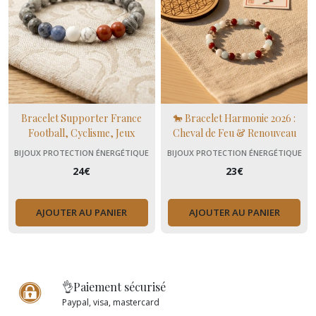
Bracelet Supporter France
🐎 Bracelet Harmonie 2026 :
Football, Cyclisme, Jeux
Cheval de Feu & Renouveau
Olymiques en pierres naturelles
BIJOUX PROTECTION ÉNERGÉTIQUE
BIJOUX PROTECTION ÉNERGÉTIQUE
24
€
23
€
AJOUTER AU PANIER
AJOUTER AU PANIER
👌Paiement sécurisé
Paypal, visa, mastercard