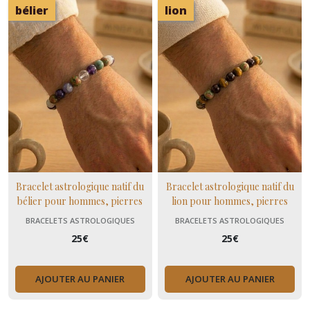
bélier
lion
Bracelet astrologique natif du
Bracelet astrologique natif du
bélier pour hommes, pierres
lion pour hommes, pierres
naturelles fluorine, améthyste,
naturelles unakite, grenat et oeil
BRACELETS ASTROLOGIQUES
BRACELETS ASTROLOGIQUES
unakite
de tigre
25
€
25
€
AJOUTER AU PANIER
AJOUTER AU PANIER