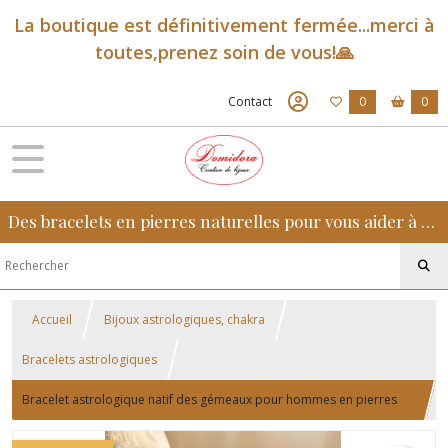
La boutique est définitivement fermée...merci à
toutes,prenez soin de vous!🙏
Contact
0
0
Des bracelets en pierres naturelles pour vous aider à retrouver sérénité, confiance et équilibre au quotidien
Accueil
Bijoux astrologiques, chakra
Bracelets astrologiques
Bracelet astrologique natif des gémeaux pour hommes en pierres
naturelles agate mousse, howlite et oeil de tigre