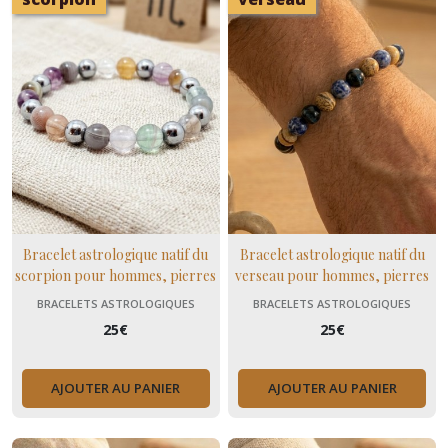
Bracelet astrologique natif du
Bracelet astrologique natif du
scorpion pour hommes, pierres
verseau pour hommes, pierres
naturelles fluorine, agate et
naturelles sodalite, oeil de
BRACELETS ASTROLOGIQUES
BRACELETS ASTROLOGIQUES
hématite
faucon et jaspe paysage
25
€
25
€
AJOUTER AU PANIER
AJOUTER AU PANIER