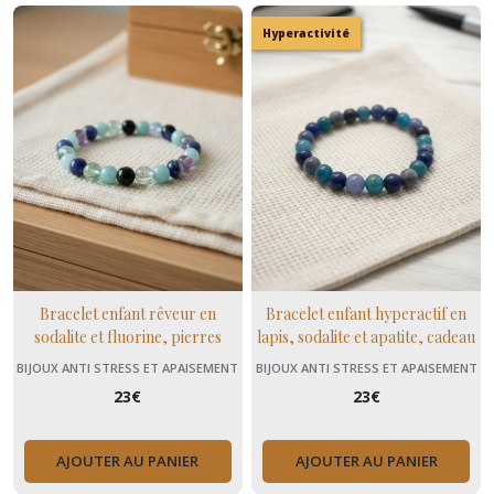
Hyperactivité
Bracelet enfant rêveur en
Bracelet enfant hyperactif en
sodalite et fluorine, pierres
lapis, sodalite et apatite, cadeau
naturelles unisexe
enfant
BIJOUX ANTI STRESS ET APAISEMENT
BIJOUX ANTI STRESS ET APAISEMENT
(+ MENOPAUSE)
(+ MENOPAUSE)
23
€
23
€
AJOUTER AU PANIER
AJOUTER AU PANIER