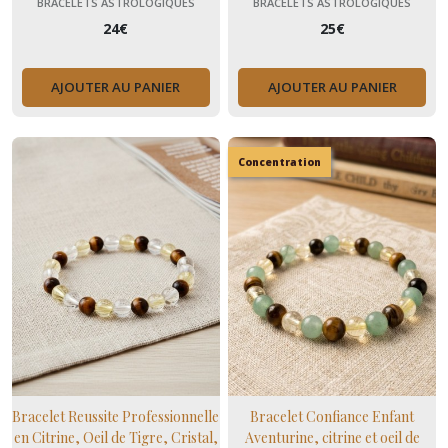
BRACELETS ASTROLOGIQUES
BRACELETS ASTROLOGIQUES
tigre
oeil de tigre
24
€
25
€
AJOUTER AU PANIER
AJOUTER AU PANIER
Concentration
Bracelet Reussite Professionnelle
Bracelet Confiance Enfant
en Citrine, Oeil de Tigre, Cristal,
Aventurine, citrine et oeil de