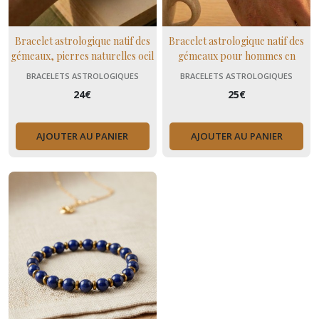
Bracelet astrologique natif des
Bracelet astrologique natif des
gémeaux, pierres naturelles oeil
gémeaux pour hommes en
de tigre, lapis lazuli et howlite
pierres naturelles agate mousse,
BRACELETS ASTROLOGIQUES
BRACELETS ASTROLOGIQUES
howlite et oeil de tigre
24
€
25
€
AJOUTER AU PANIER
AJOUTER AU PANIER