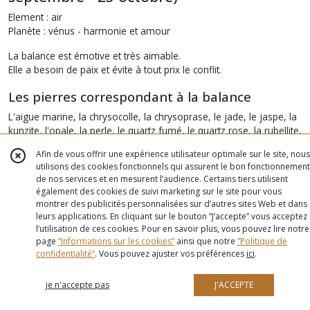
Element : air
Planète : vénus - harmonie et amour
La balance est émotive et très aimable.
Elle a besoin de paix et évite à tout prix le conflit.
Les pierres correspondant à la balance
L'aigue marine, la chrysocolle, la chrysoprase, le jade, le jaspe, la
kunzite, l'opale, la perle, le quartz fumé, le quartz rose, la rubellite,
la topaze dorée.
Afin de vous offrir une expérience utilisateur optimale sur le site, nous
utilisons des cookies fonctionnels qui assurent le bon fonctionnement
La pierre de la balance pour le travail
de nos services et en mesurent l’audience. Certains tiers utilisent
La
pierre de lune
aidera la balance à juger de façon intuitive car
également des cookies de suivi marketing sur le site pour vous
montrer des publicités personnalisées sur d’autres sites Web et dans
elle a tendance à le faire de façon impartiale.
leurs applications. En cliquant sur le bouton “J’accepte” vous acceptez
l’utilisation de ces cookies. Pour en savoir plus, vous pouvez lire notre
La pierre de la balance pour l'amour
page
“Informations sur les cookies”
ainsi que notre
“Politique de
Le
lapis lazuli
aide la balance à communiquer car la balance est
confidentialité“
. Vous pouvez ajuster vos préférences
ici
.
un signe de dialogues.
je n'accepte pas
J'ACCEPTE
Les pierres de la balance pour la santé