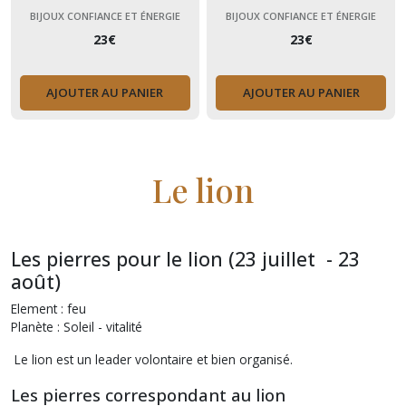
Bracelet Cadeau Adolescente
tigre, pierres naturelles
BIJOUX CONFIANCE ET ÉNERGIE
BIJOUX CONFIANCE ET ÉNERGIE
23
€
23
€
AJOUTER AU PANIER
AJOUTER AU PANIER
Le lion
Les pierres pour le lion (23 juillet - 23
août)
Element : feu
Planète : Soleil - vitalité
Le lion est un leader volontaire et bien organisé.
Les pierres correspondant au lion